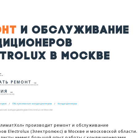
ОНТ
И ОБСЛУЖИВАНИЕ
ДИЦИОНЕРОВ
CTROLUX В МОСКВЕ
→
АТЬ РЕМОНТ →
ИЯ →
неров
Обслуживание кондиционеров
Кондиционеры
вание кондиционеров Electrolux в Москве
лиматХол» производит ремонт и обслуживание
ов Electrolux (Электролюкс) в Москве и московской области.
алисты имеют большой опыт работы с кондиционерами