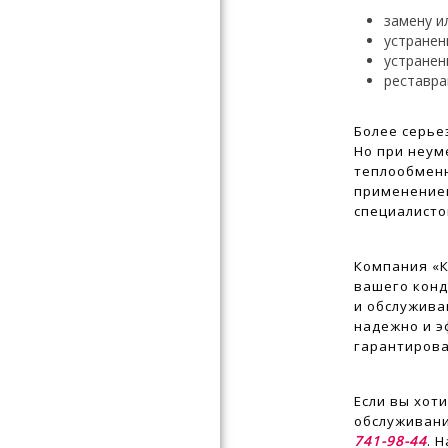
замену и
устранен
устранен
реставра
Более серье
Но при неу
теплообменн
применение
специалисто
Компания «К
вашего конд
и обслужива
надежно и э
гарантирова
Если вы хот
обслуживани
741-98-44
. 