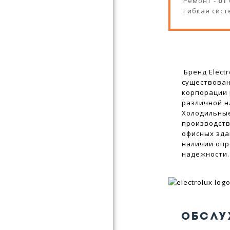
Ремонт -
от
Гибкая сист
Бренд Elect
существован
корпорации 
различной н
Холодильные
производств
офисных зда
наличии оп
надежности.
ОБСЛУ