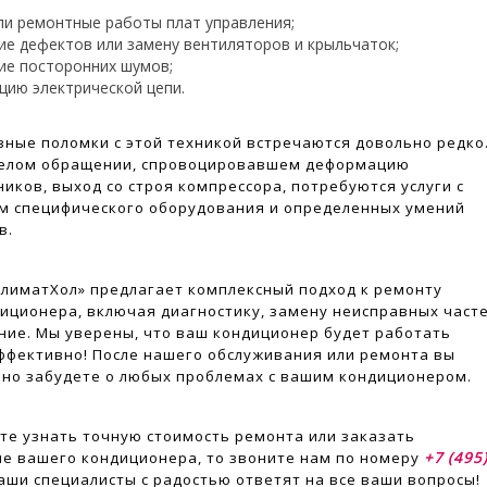
ли ремонтные работы плат управления;
ие дефектов или замену вентиляторов и крыльчаток;
ие посторонних шумов;
цию электрической цепи.
зные поломки с этой техникой встречаются довольно редко
мелом обращении, спровоцировавшем деформацию
иков, выход со строя компрессора, потребуются услуги с
м специфического оборудования и определенных умений
в.
лиматХол» предлагает комплексный подход к ремонту
иционера, включая диагностику, замену неисправных част
ние. Мы уверены, что ваш кондиционер будет работать
ффективно! После нашего обслуживания или ремонта вы
но забудете о любых проблемах с вашим кондиционером.
ите узнать точную стоимость ремонта или заказать
е вашего кондиционера, то звоните нам по номеру
+7 (495
Наши специалисты с радостью ответят на все ваши вопросы!