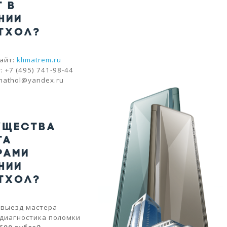
Т В
НИИ
ТХОЛ?
айт:
klimatrem.ru
 +7 (495) 741-98-44
imathol@yandex.ru
УЩЕСТВА
ТА
РАМИ
НИИ
ТХОЛ?
 выезд мастера
 диагностика поломки