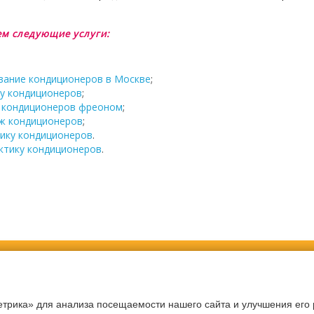
м следующие услуги:
вание кондиционеров в Москве
;
у кондиционеров
;
у кондиционеров фреоном
;
ж кондиционеров
;
ику кондиционеров
.
ктику кондиционеров
.
рмите заявку сегодня и по
трика» для анализа посещаемости нашего сайта и улучшения его р