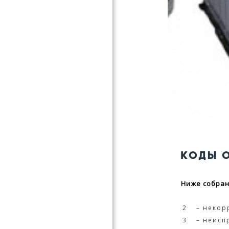
КОДЫ 
Ниже собран
2
– некор
3
– неисп