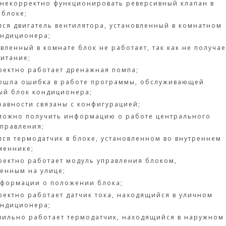
 некорректно функционировать реверсивный клапан в
 блоке;
лся двигатель вентилятора, установленный в комнатном
ондиционера;
вленный в комнате блок не работает, так как не получае
питание;
ректно работает дренажная помпа;
ошла ошибка в работе программы, обслуживающей
ый блок кондиционера;
равности связаны с конфигурацией;
можно получить информацию о работе центрального
управления;
лся термодатчик в блоке, установленном во внутреннем
меннике;
ректно работает модуль управления блоком,
ленным на улице;
нформации о положении блока;
ректно работает датчик тока, находящийся в уличном
ондиционера;
вильно работает термодатчик, находящийся в наружном