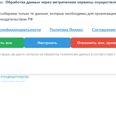
ас.
Обработка данных через метрические сервисы осуществля
 собираем только те данные, которые необходимы для организации
егда качественное обслуживание;
онодательством РФ.
дим работы в удобное для вас время;
гарантию на все услуги;
конфиденциальности
Политика Яндекс
Соглашение 
ень приятные цены;
м быстро и качественно устранить любую поломку;
 мастера имеют опыт работы в сфере ремонта и обслуживания
ть все
Настроить
Отклонить все, кро
неров более 3 лет;
авливаем только оригинальные детали;
 выше, вы даете согласие на обработку технических данных в соответствии 
ое – вы в кратчайшие сроки получите рабочую технику.
й компании:
 кондиционеров
;
ондиционеров
;
ж кондиционеров
;
вание кондиционеров
;
й прайс на ремонт и обслуживание кондиционеров
.