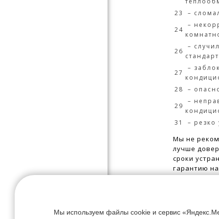
теплооб
23
– сломал
– некор
24
комнатн
– случил
26
стандар
– забло
27
кондици
28
– опасн
– непра
29
кондици
31
– резко
Мы не реком
лучше довер
сроки устра
гарантию на
тем, что мо
допустить у
Мы используем файлы cookie и сервис «Яндекс.Ме
Почему выг