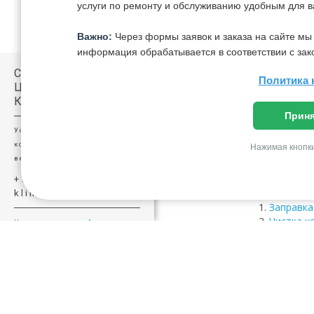
услуги по ремонту и обслуживанию удобным для в
Важно:
Через формы заявок и заказа на сайте мы
У нас вс
информация обрабатывается в соответствии с зак
Мы прово
Мы даем 
СЕРВИСНЫЙ
Политика 
У нас оч
ЦЕНТР
Мы сможе
КЛИМАТХОЛ
Все наши
Приня
кондицио
Установка и обслуживание
Мы устан
кондиционеров и систем
Нажимая кнопки
Но главн
вентиляции
Услуги наше
+7 (495) 741-98-44
klimathol@yandex.ru
Заправка
Чистка к
Навигация по сайту
Демонта
Обслужи
Подробны