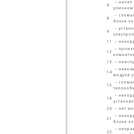
– начал
6
уличном
– слома
8
блоке к
– устано
9
электро
11
– некор
– произ
12
комнатн
13
– неисп
– невоз
14
модуля 
– слома
15
теплооб
– некор
18
установ
20
– нет и
– некор
21
блоке к
– непра
22