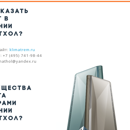
АКАЗАТЬ
Т В
НИИ
ТХОЛ?
айт:
klimatrem.ru
 +7 (495) 741-98-44
imathol@yandex.ru
УЩЕСТВА
ТА
РАМИ
НИИ
ТХОЛ?