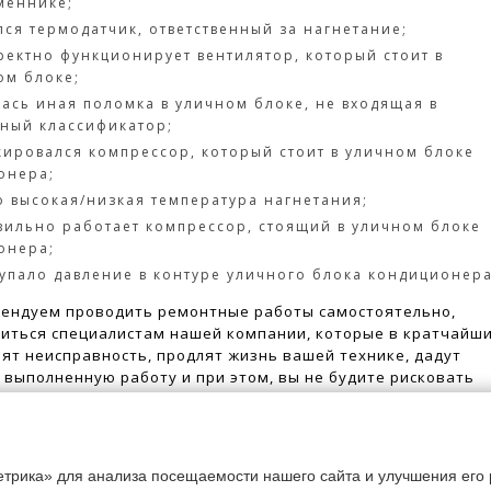
меннике;
ся термодатчик, ответственный за нагнетание;
ректно функционирует вентилятор, который стоит в
ом блоке;
ась иная поломка в уличном блоке, не входящая в
тный классификатор;
кировался компрессор, который стоит в уличном блоке
онера;
о высокая/низкая температура нагнетания;
вильно работает компрессор, стоящий в уличном блоке
онера;
 упало давление в контуре уличного блока кондиционера
ендуем проводить ремонтные работы самостоятельно,
иться специалистам нашей компании, которые в кратчайш
нят неисправность, продлят жизнь вашей технике, дадут
 выполненную работу и при этом, вы не будите рисковать
жете поломать дорогостоящее оборудование или случайно
течку хладагента.
трика» для анализа посещаемости нашего сайта и улучшения его р
одно обращаться в компанию Климатхол: