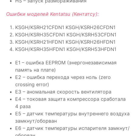
HS – запуск размораживания
Ошибки моделей Kentatsu (Кентатсу):
KSGH/KSRH21CFDN1 KSGH/KSRH26CFDN1
KSGH/KSRH35CFDN1 KSGH/KSRH53CFDN1
KSGH/KSRH21HFDN1 KSGH/KSRH26HFDN1
KSGH/KSRH35HFDN1 KSGH/KSRH53HFDN1
E1 – ошибка EEPROM (энергонезависимая
память на плате)
E2 – ошибка перехода через ноль (zero
crossing error)
E3 – аномальная скорость вентилятора
E4 – токовая защита компрессора сработала
4 раза
E5 – датчик температуры внутреннего воздуха
замкнут/оборван
E6 – датчик температуры испарителя замкнут/
оборван