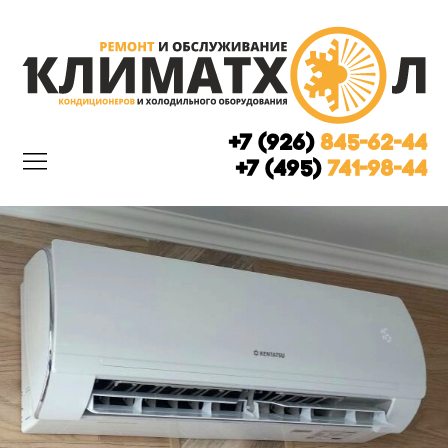
+7 (926)
845-62-44
+7 (495)
741-98-44