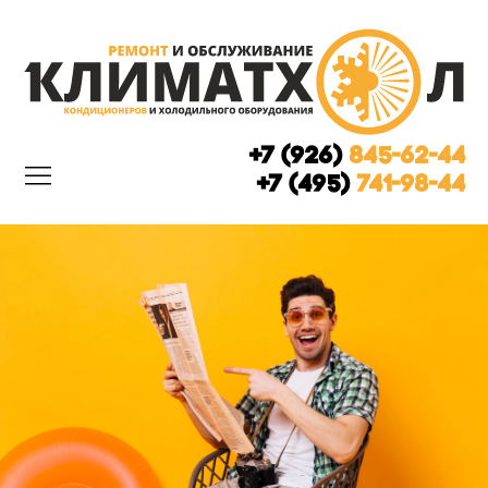
+7 (926)
845-62-44
+7 (495)
741-98-44