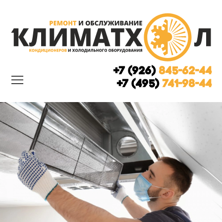
+7 (926)
845-62-44
+7 (495)
741-98-44