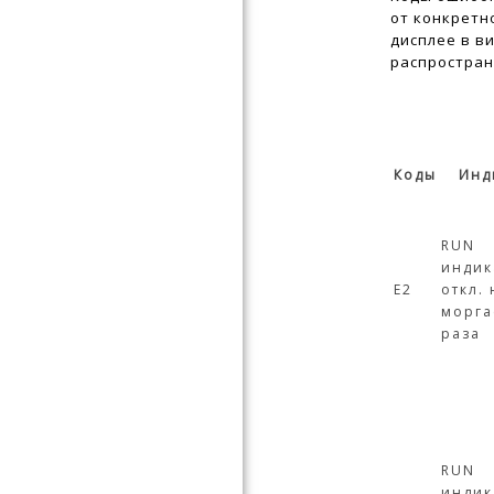
от конкретн
дисплее в в
распростран
Коды
Инд
RUN
индик
Е2
откл. 
морга
раза
RUN
индик