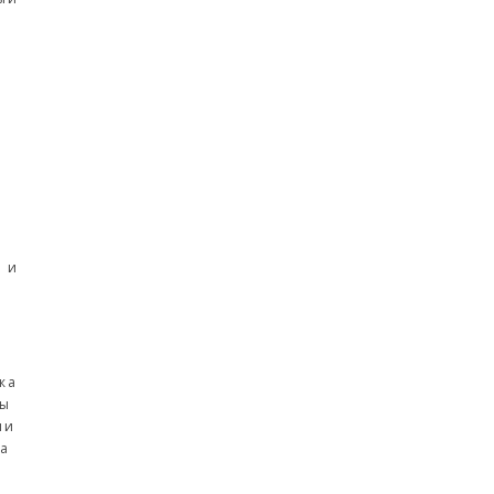
 и
жа
ты
ли
ка