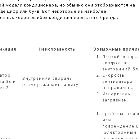
ой модели кондиционера, но обычно они отображаются на
иде цифр или букв. Вот некоторые из наиболее
енных кодов ошибок кондиционеров этого бренда:
икация
Неисправность
Возможные причи
Плохой возвра
воздуха во
внутренний бл
атор
Скорость
Внутренняя спираль
на 3с и
вентилятора
размораживает защиту
ет 2
неправильна
Испаритель
загрязнен.
проблема связ
или
повреждение E
(Электронный
атор
расширительн