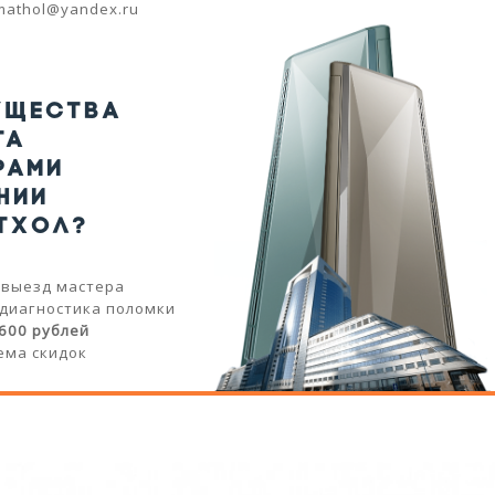
imathol@yandex.ru
УЩЕСТВА
ТА
РАМИ
НИИ
ТХОЛ?
 выезд мастера
 диагностика поломки
 600 рублей
ема скидок