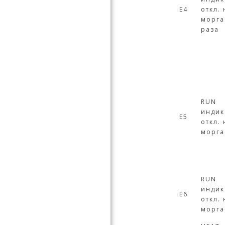
E4
откл. 
морга
раза
RUN
индик
Е5
откл. 
морга
RUN
индик
Е6
откл. 
морга