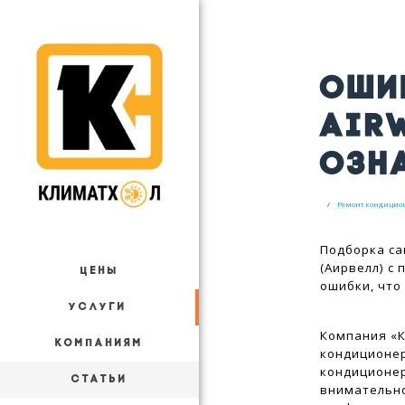
ОШИ
AIRW
ОЗН
Ремонт кондицио
Подборка са
(Аирвелл) с
ЦЕНЫ
ошибки, что
УСЛУГИ
Компания «
КОМПАНИЯМ
кондиционер
кондиционер
СТАТЬИ
внимательно