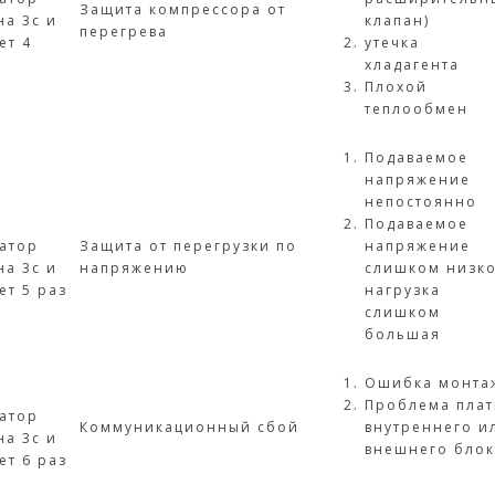
Защита компрессора от
на 3с и
клапан)
перегрева
ет 4
утечка
хладагента
Плохой
теплообмен
Подаваемое
напряжение
непостоянно
Подаваемое
атор
Защита от перегрузки по
напряжение
на 3с и
напряжению
слишком низко
ет 5 раз
нагрузка
слишком
большая
Ошибка монта
Проблема пла
атор
Коммуникационный сбой
внутреннего и
на 3с и
внешнего бло
ет 6 раз