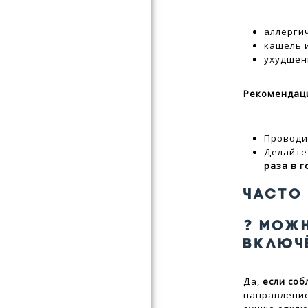
аллерги
кашель 
ухудшен
Рекомендаци
Провод
Делайт
раза в г
ЧАСТО
❓ МОЖ
ВКЛЮЧ
Да,
если со
направление