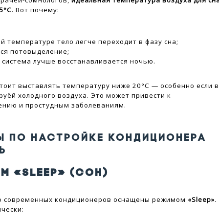
врачей-сомнологов,
идеальная температура воздуха для сн
25°C
. Вот почему:
й температуре тело легче переходит в фазу сна;
ся потовыделение;
 система лучше восстанавливается ночью.
 стоит выставлять температуру ниже 20°C — особенно если 
труёй холодного воздуха. Это может привести к
ению и простудным заболеваниям.
Ы ПО НАСТРОЙКЕ КОНДИЦИОНЕРА
Ь
М «SLEEP» (СОН)
о современных кондиционеров оснащены режимом
«Sleep»
.
чески: