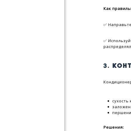
Как правиль
✅ Направьте
✅ Использу
распределял
3.
КОН
Кондиционер
сухость 
заложен
першени
Решения: