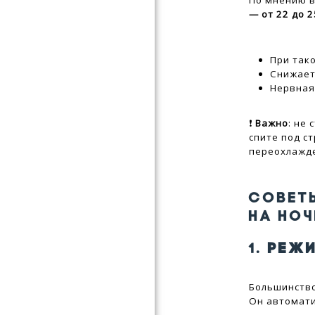
По мнению 
— от 22 до 
При тако
Снижает
Нервная
❗
Важно
: не
спите под с
переохлажд
СОВЕТ
НА НОЧ
1.
РЕЖИ
Большинств
Он автомати