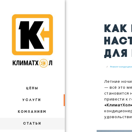
КАК
НАС
ДЛЯ
Ремонт кондицио
Летние ночи
— всё это м
ЦЕНЫ
становится 
привести к 
УСЛУГИ
«КлиматХол
кондиционер
КОМПАНИЯМ
удовольстви
СТАТЬИ