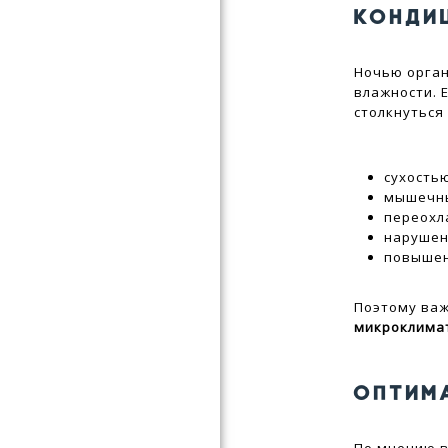
КОНДИ
Ночью орган
влажности. 
столкнуться 
сухостью
мышечн
переохл
нарушен
повышен
Поэтому важ
микроклима
ОПТИМ