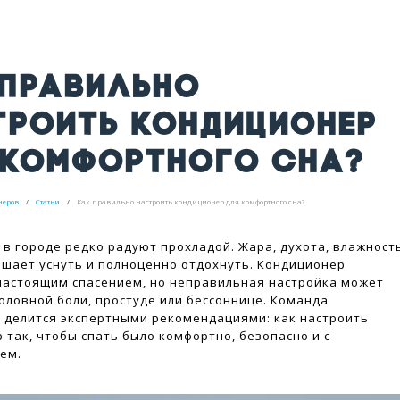
 ПРАВИЛЬНО
ТРОИТЬ КОНДИЦИОНЕР
 КОМФОРТНОГО СНА?
неров
Статьи
Как правильно настроить кондиционер для комфортного сна?
 в городе редко радуют прохладой. Жара, духота, влажност
ешает уснуть и полноценно отдохнуть. Кондиционер
настоящим спасением, но неправильная настройка может
головной боли, простуде или бессоннице. Команда
»
делится экспертными рекомендациями: как настроить
 так, чтобы спать было комфортно, безопасно и с
ем.