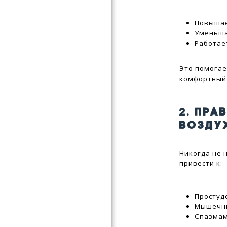
Повышае
Уменьша
Работае
Это помогае
комфортный 
2.
ПРА
ВОЗДУ
Никогда не 
привести к:
Простуд
Мышечн
Спазмам