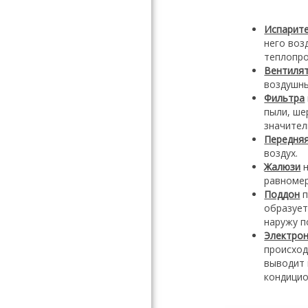
Испарит
него воз
теплопро
Вентиля
воздушны
Фильтра
пыли, ше
значител
Передняя
воздух.
Жалюзи
н
равномер
Поддон
п
образует
наружу п
Электро
происход
выводит 
кондицио