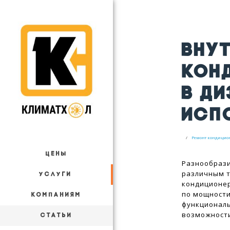
ВНУ
КОН
В Д
ИСП
Ремонт кондицио
ЦЕНЫ
Разнообрази
различным т
УСЛУГИ
кондиционер
по мощности
КОМПАНИЯМ
функциональ
возможности
СТАТЬИ