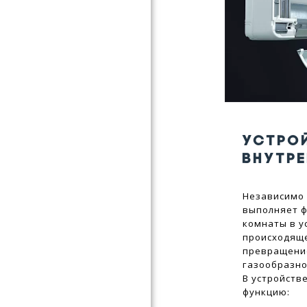
УСТРО
ВНУТР
Независимо 
выполняет ф
комнаты в у
происходяще
превращение
газообразно
В устройств
функцию: