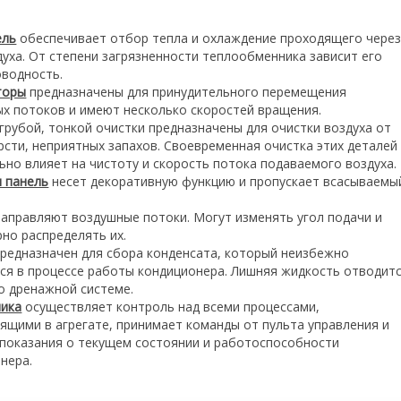
ель
обеспечивает отбор тепла и охлаждение проходящего чере
духа. От степени загрязненности теплообменника зависит его
водность.
торы
предназначены для принудительного перемещения
х потоков и имеют несколько скоростей вращения.
грубой, тонкой очистки предназначены для очистки воздуха от
рсти, неприятных запахов. Своевременная очистка этих деталей
ьно влияет на чистоту и скорость потока подаваемого воздуха.
 панель
несет декоративную функцию и пропускает всасываемы
аправляют воздушные потоки. Могут изменять угол подачи и
но распределять их.
редназначен для сбора конденсата, который неизбежно
ся в процессе работы кондиционера. Лишняя жидкость отводит
о дренажной системе.
ника
осуществляет контроль над всеми процессами,
ящими в агрегате, принимает команды от пульта управления и
показания о текущем состоянии и работоспособности
нера.