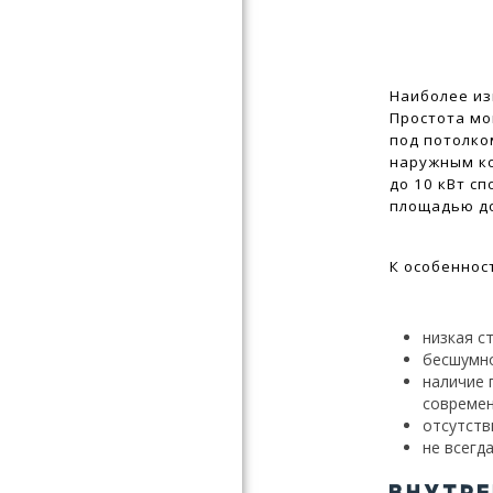
Наиболее из
Простота мо
под потолко
наружным ко
до 10 кВт с
площадью до
К особеннос
низкая с
бесшумно
наличие 
современ
отсутств
не всегд