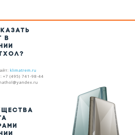
АКАЗАТЬ
Т В
НИИ
ТХОЛ?
айт:
klimatrem.ru
 +7 (495) 741-98-44
imathol@yandex.ru
УЩЕСТВА
ТА
РАМИ
НИИ