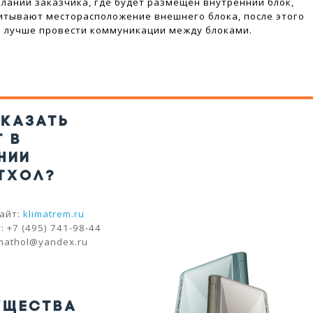
ланий заказчика, где будет размещен внутренний блок,
итывают месторасположение внешнего блока, после этого
к лучше провести коммуникации между блоками.
АКАЗАТЬ
Т В
НИИ
ТХОЛ?
айт:
klimatrem.ru
 +7 (495) 741-98-44
imathol@yandex.ru
УЩЕСТВА