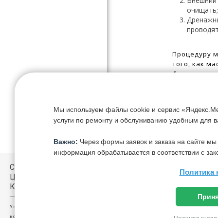
Внешний 
очищать
Дренажны
проводят
Процедуру 
того, как м
Длительност
Нестандартн
случае дета
Мы используем файлы cookie и сервис «Яндекс.Ме
Для установ
услуги по ремонту и обслуживанию удобным для в
обращайтесь
Важно:
Через формы заявок и заказа на сайте мы
Услуги наше
информация обрабатывается в соответствии с зак
СЕРВИСНЫЙ
Обслужи
Политика 
ЦЕНТР
Заправк
КЛИМАТХОЛ
Чистка к
Приня
Демонта
Установка и обслуживание
Диагност
кондиционеров и систем