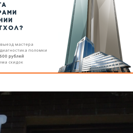
ТА
РАМИ
НИИ
ТХОЛ?
 выезд мастера
 диагностика поломки
 600 рублей
ема скидок