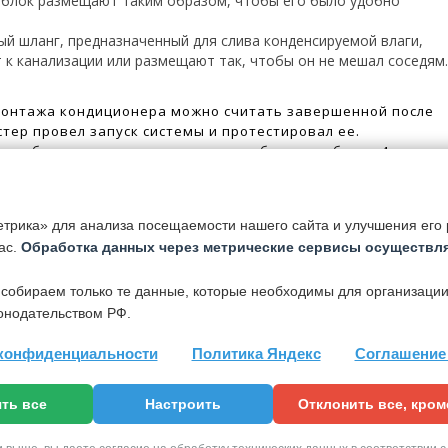
блок размещают таким образом, чтобы его было удобно
;
й шланг, предназначенный для слива конденсируемой влаги,
 к канализации или размещают так, чтобы он не мешал соседям
монтажа кондиционера можно считать завершенной после
астер провел запуск системы и протестировал ее.
ь работ по установке составляет обычно не более 4 часов.
ые работы могут занять более длительное время, в таком
ли заказа следует оговорить заранее.
трика» для анализа посещаемости нашего сайта и улучшения его р
ки, ремонта или обслуживания вашего кондиционера –
ас.
Обработка данных через метрические сервисы осуществля
 к нам по телефону
+7 (495) 741-98-44
.
 собираем только те данные, которые необходимы для организации
й компании:
онодательством РФ.
вание кондиционеров
;
конфиденциальности
Политика Яндекс
Соглашение 
а кондиционеров фреоном
;
ондиционеров
;
ть все
Настроить
Отклонить все, кро
ж кондиционеров
;
ика кондиционеров
.