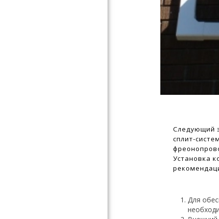
Следующий э
сплит-систе
фреонопрово
Установка к
рекомендаци
Для обес
необходи