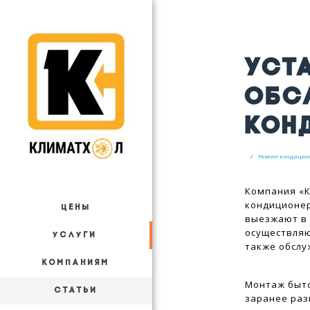
УСТ
ОБС
КОН
Ремонт кондицио
Компания «К
кондиционер
ЦЕНЫ
выезжают в 
осуществляю
УСЛУГИ
также обсл
КОМПАНИЯМ
Монтаж быто
СТАТЬИ
заранее раз