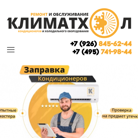
+7 (926)
845-62-44
+7 (495)
741-98-44