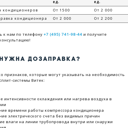
ед.
ед.
а кондиционеров
От 1500
От 2 000
правка кондиционера
От 2 000
От 2 200
ь к нам по телефону
+7 (495) 741-98-44
и получите
консультацию!
 НУЖНА ДОЗАПРАВКА?
ко признаков, которые могут указывать на необходимость
сплит-системы Витек:
е интенсивности охлаждения или нагрева воздуха в
нии
ние времени работы компрессора кондиционера
ние электрического счета без видимых причин
ие влаги на линии трубопровода внутри или снаружи
ния