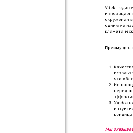
Vitek - оди
инновацион
окружения в
одним из на
климатическ
Преимуществ
Качеств
использ
что обе
Инновац
передов
эффекти
Удобств
интуити
кондици
Мы оказывае