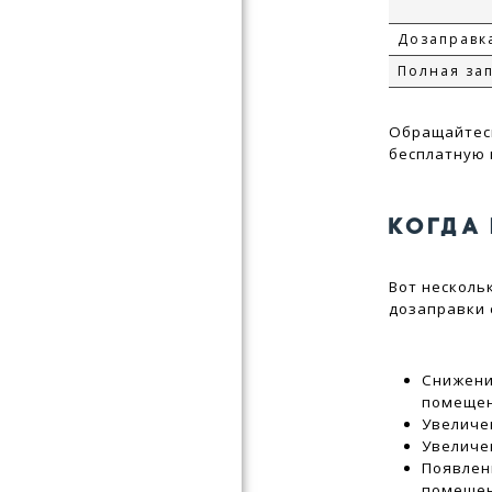
Дозаправк
Полная за
Обращайтес
бесплатную 
КОГДА
Вот несколь
дозаправки 
Снижени
помеще
Увеличе
Увеличе
Появлен
помеще