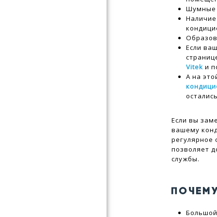
Шумные 
Наличие
кондици
Образов
Если ва
страниц
Vitek
и п
А на эт
кондици
остались
Если вы зам
вашему конд
регулярное 
позволяет д
службы.
ПОЧЕМ
Большой