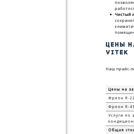
позволя
работос
Чистый 
сохрани
климати
помещен
ЦЕНЫ 
VITEK
Наш прайс-л
Цены на за
Фреон R-2
Фреон R-4
Услуги по 
кондицион
Общая сто