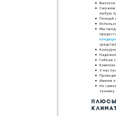
Высокое
Сможем 
любую п
Полный 
Использ
Мы пред
предост
кондици
средств
Конкуре
Надежно
Гибкая 
Комплек
У нас п
Проводи
Имеем о
Но само
технику.
ПЛЮСЫ
КЛИМА