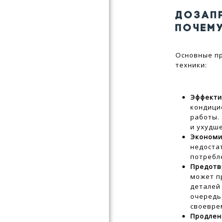
ДОЗАП
ПОЧЕМ
Основные п
техники:
Эффекти
кондици
работы.
и ухудш
Экономи
недоста
потребл
Предотв
может п
деталей
очередь
своевре
Продлен