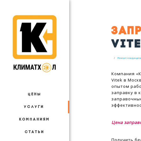
ЗАП
VITE
Ремонт кондицио
Компания «К
Vitek в Мос
опытом рабо
заправку в 
ЦЕНЫ
заправочны
эффективнос
УСЛУГИ
КОМПАНИЯМ
Цена заправ
СТАТЬИ
Получить бе