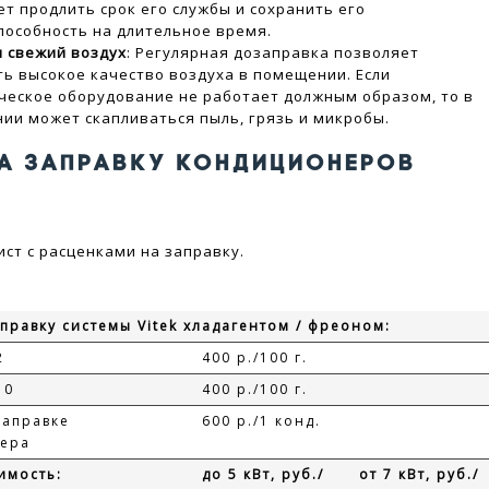
ет продлить срок его службы и сохранить его
пособность на длительное время.
и свежий воздух
: Регулярная дозаправка позволяет
ть высокое качество воздуха в помещении. Если
ческое оборудование не работает должным образом, то в
ии может скапливаться пыль, грязь и микробы.
НА ЗАПРАВКУ КОНДИЦИОНЕРОВ
ист с расценками на заправку.
правку системы Vitek хладагентом / фреоном:
2
400 р./100 г.
10
400 р./100 г.
заправке
600 р./1 конд.
ера
имость:
до 5 кВт, руб./
от 7 кВт, руб./