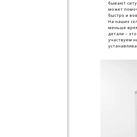
бывают ситу
может помоч
быстро и во
На наших ск
меньше врем
детали – эт
участвуем н
устанавлива