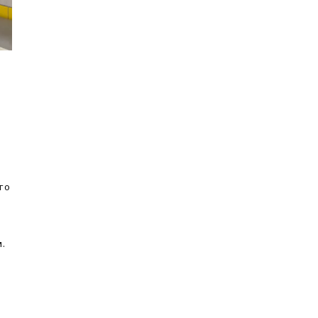
го
м.