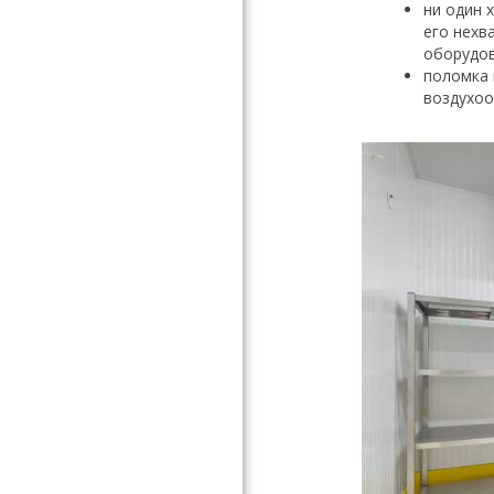
ни один 
его нехв
оборудов
поломка 
воздухоо