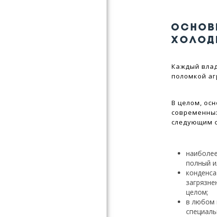
ОСНОВ
ХОЛОД
Каждый влад
поломкой аг
В целом, ос
современных
следующим 
наиболее
полный и
конденса
загрязне
целом;
в любом 
специаль