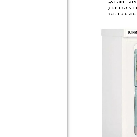
детали – эт
участвуем н
устанавлива