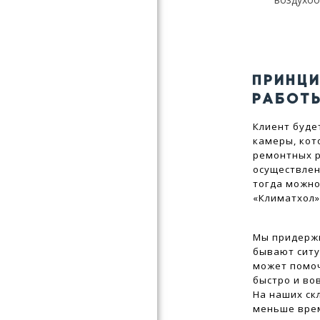
ПРИНЦ
РАБОТ
Клиент буде
камеры, кот
ремонтных р
осуществлен
тогда можно
«Климатхол»
Мы придержи
бывают ситу
может помоч
быстро и во
На наших ск
меньше врем