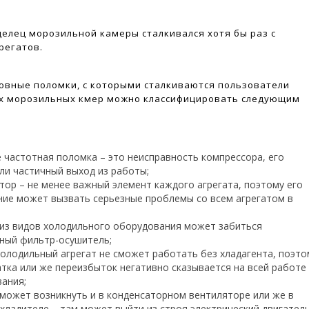
елец морозильной камеры сталкивался хотя бы раз с
регатов.
новные поломки, с которыми сталкиваются пользователи
х морозильных кмер можно классифицировать следующим
 частотная поломка – это неисправность компрессора, его
ли частичный выход из работы;
тор – не менее важный элемент каждого агрегата, поэтому его
ние может вызвать серьезные проблемы со всем агрегатом в
из видов холодильного оборудования может забиться
ный фильтр-осушитель;
холодильный агрегат не сможет работать без хладагента, поэто
атка или же переизбыток негативно сказывается на всей работе
ания;
может возникнуть и в конденсаторном вентиляторе или же в
хладителе – там может выйти из строя электрический двигатель