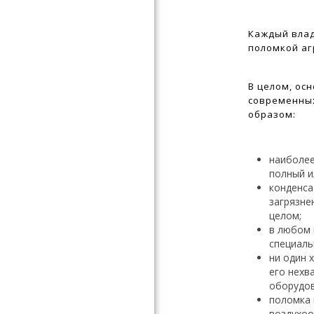
Каждый влад
поломкой аг
В целом, ос
современны
образом:
наиболее
полный и
конденса
загрязне
целом;
в любом 
специаль
ни один 
его нехв
оборудов
поломка 
воздухоо