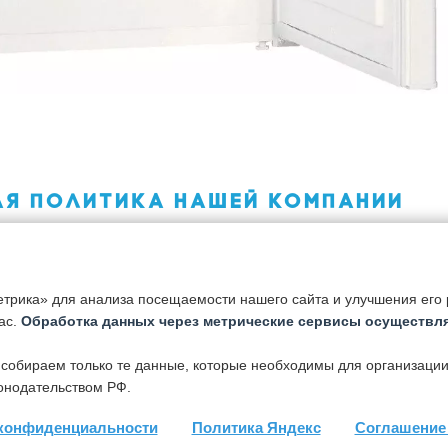
АЯ ПОЛИТИКА НАШЕЙ КОМПАНИИ
розрачно – стоимость каждого ремонта зависит от сложност
 работ, от дороговизны элементов агрегата, которые
енить, от цены вспомогательных, используемых во время
териалов.
трика» для анализа посещаемости нашего сайта и улучшения его р
ас.
Обработка данных через метрические сервисы осуществля
ТИЯ ВЫПОЛНЯЕМЫХ РАБОТ
 собираем только те данные, которые необходимы для организации
онодательством РФ.
о самый серьезный пункт и самый серьезный принцип наше
и. Очень сложно довериться компании по ремонту
конфиденциальности
Политика Яндекс
Соглашение 
 камер, витрин, шкафов и других агрегатов просто на слова