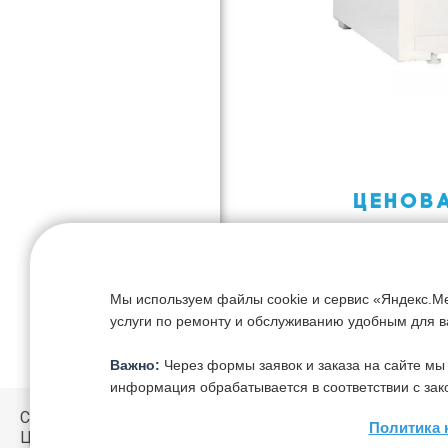
ЦЕНОВ
Здесь все п
выполняемых
следует зам
ремонта ма
Мы используем файлы cookie и сервис «Яндекс.Ме
услуги по ремонту и обслуживанию удобным для в
ГАРАН
Важно:
Через формы заявок и заказа на сайте мы
информация обрабатывается в соответствии с зак
Конечно, эт
СЕРВИСНЫЙ
деятельност
Политика 
ЦЕНТР
холодильных